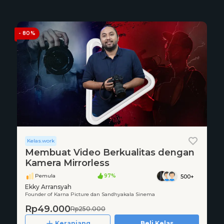
- 80%
Kelas.work
Membuat Video Berkualitas dengan
Kamera Mirrorless
Pemula
97%
500+
Ekky Arransyah
Founder of Karna Picture dan Sandhyakala Sinema
Rp49.000
Rp250.000
Keranjang
Beli Kelas