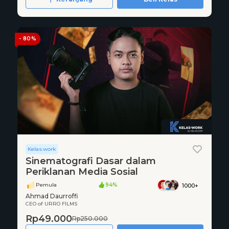
- 80%
Kelas.work
Sinematografi Dasar dalam
Periklanan Media Sosial
Pemula
94%
1000+
Ahmad Daurroffi
CEO of URRO FILMS
Rp49.000
Rp250.000