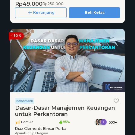
Rp49.000
Rp250.000
Keranjang
Beli Kelas
- 80%
Kelas.work
Dasar-Dasar Manajemen Keuangan
untuk Perkantoran
Pemula
95%
500+
Diaz Clements Binsar Purba
Aparatur Sipil Negara