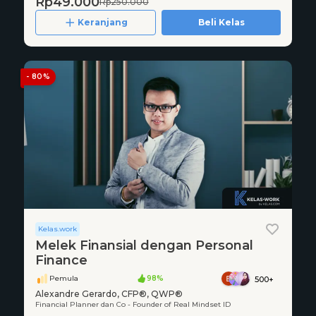
Rp49.000
Rp250.000
Keranjang
Beli Kelas
- 80%
Kelas.work
Melek Finansial dengan Personal
Finance
Pemula
98%
500+
Alexandre Gerardo, CFP®, QWP®
Financial Planner dan Co - Founder of Real Mindset ID