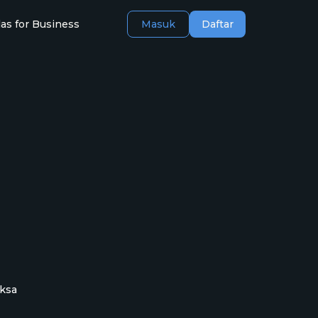
as for Business
Masuk
Daftar
iksa