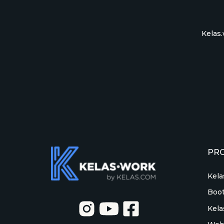
Kelas.
PR
Kela
Boo
Kela