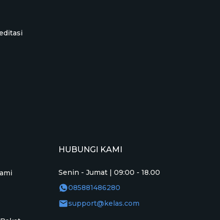
editasi
HUBUNGI KAMI
Senin - Jumat | 09:00 - 18.00
ami
085881486280
support@kelas.com