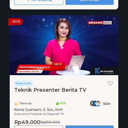
- 80%
Kelas.work
Teknik Presenter Berita TV
Pemula
99%
500+
Kenia Gusnaeni, S. Sos., M.M
Executive Producer at Rajawali TV
Rp49.000
Rp250.000