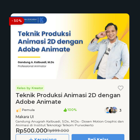
- 50%
Kelas by Kreator
Teknik Produksi Animasi 2D dengan
Adobe Animate
Pemula
100%
3
Makara UI
Gandung Anugrah Kalbuadi, S.Ds., M.Ds.- Dosen Motion Graphic dan
Animasi di Institut Teknologi Telkom Purwokerto
Rp500.000
Rp999.000
Keranjang
Beli Kelas