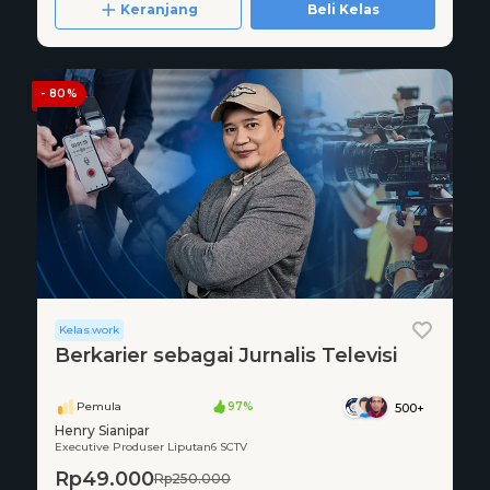
Keranjang
Beli Kelas
- 80%
Kelas.work
Berkarier sebagai Jurnalis Televisi
Pemula
97%
500+
Henry Sianipar
Executive Produser Liputan6 SCTV
Rp49.000
Rp250.000