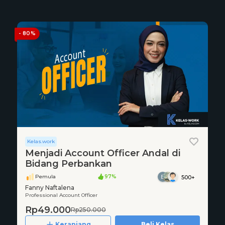
- 80%
Kelas.work
Menjadi Account Officer Andal di
Bidang Perbankan
Pemula
97%
500+
Fanny Naftalena
Professional Account Officer
Rp49.000
Rp250.000
Keranjang
Beli Kelas