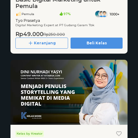
Pemula
Pemula
97%
1000+
Tyo Prasetya
Digital Marketing Expert at PT Gudang Garam Tbk
Rp49.000
Rp250.000
Keranjang
Beli Kelas
Kelas by Kreator