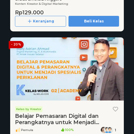
Konten Kreator & Digital Marketing
Rp129.000
Keranjang
Beli Kelas
- 20%
Kelas by Kreator
Belajar Pemasaran Digital dan
Perangkatnya untuk Menjadi
Spesialis Periklanan
Pemula
100%
1