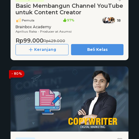
Basic Membangun Channel YouTube
untuk Content Creator
Pemula
97%
18
Brainbox Academy
Aprilius Raka - Producer at Asumsi
Rp99.000
Rp429.000
Keranjang
Beli Kelas
- 80%