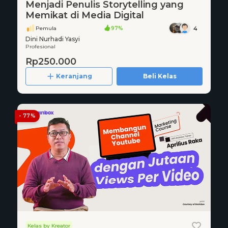
Menjadi Penulis Storytelling yang
Memikat di Media Digital
Pemula
97%
4
Dini Nurhadi Yasyi
Profesional
Rp250.000
Keranjang
Beli Kelas
- 77%
Kelas by Kreator