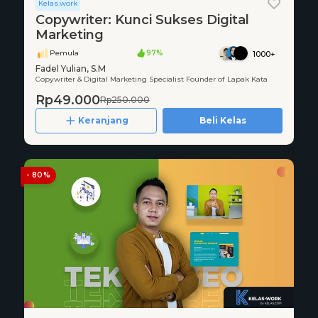
Kelas.work
Copywriter: Kunci Sukses Digital
Marketing
Pemula
97%
1000+
Fadel Yulian, S.M
Copywriter & Digital Marketing Specialist Founder of Lapak Kata
Rp49.000
Rp250.000
Keranjang
Beli Kelas
- 80%