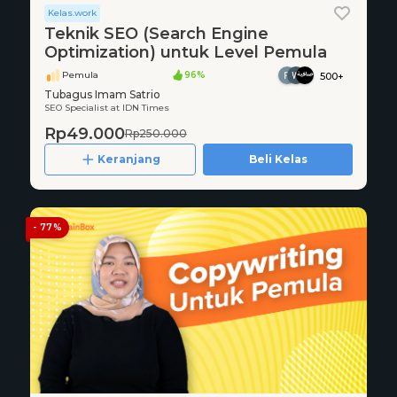
Kelas.work
Teknik SEO (Search Engine
Optimization) untuk Level Pemula
Pemula
96%
500+
Tubagus Imam Satrio
SEO Specialist at IDN Times
Rp49.000
Rp250.000
Keranjang
Beli Kelas
- 77%