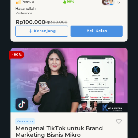
Pemula
99%
15
Hasanullah
Profesional
Rp100.000
Rp300.000
Keranjang
Beli Kelas
- 80%
Kelas.work
Mengenal TikTok untuk Brand
Marketing Bisnis Mikro