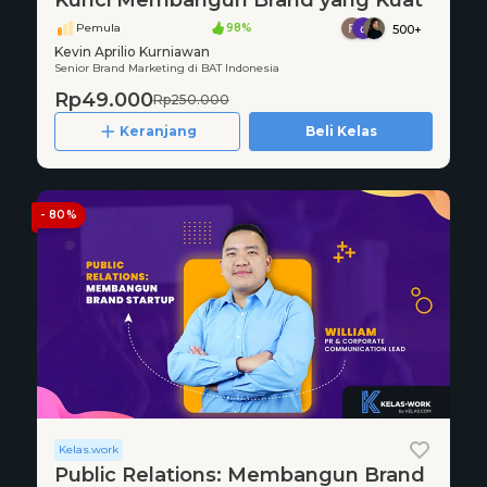
Kunci Membangun Brand yang Kuat
Pemula
98%
500+
Kevin Aprilio Kurniawan
Senior Brand Marketing di BAT Indonesia
Rp49.000
Rp250.000
Keranjang
Beli Kelas
- 80%
Kelas.work
Public Relations: Membangun Brand