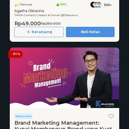
Pemula
98%
500+
Agatha Oktavina
TikTok Content Creator & Owner @Oktave.co
Rp49.000
Rp250.000
Keranjang
Beli Kelas
- 80%
Kelas.work
Brand Marketing Management: