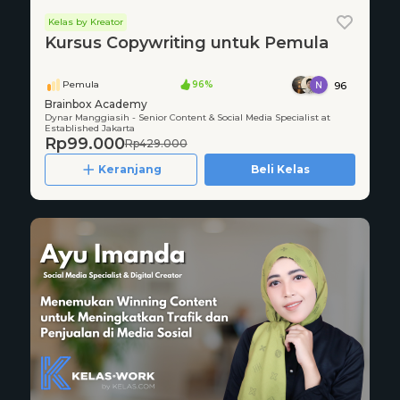
Kelas by Kreator
Kursus Copywriting untuk Pemula
Pemula
96%
96
Brainbox Academy
Dynar Manggiasih - Senior Content & Social Media Specialist at
Established Jakarta
Rp99.000
Rp429.000
Keranjang
Beli Kelas