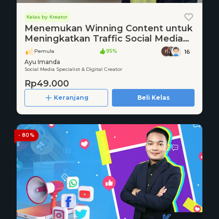
Kelas by Kreator
Menemukan Winning Content untuk
Meningkatkan Traffic Social Media
Untuk Bisnis & UMKM
Pemula
95%
16
Ayu Imanda
Social Media Specialist & Digital Creator
Rp49.000
Keranjang
Beli Kelas
- 80%