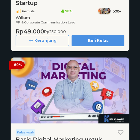
Startup
Pemula
98%
500+
William
PR & Corporate Communication Lead
Rp49.000
Rp250.000
Keranjang
Beli Kelas
- 80%
Kelas.work
Basic Digital Marketing untuk