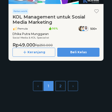
Kelas.work
KOL Management untuk Sosial
Media Marketing
Pemula
96%
500+
Dhika Putra Munggaran
Social Media & KOL Specialist
Rp49.000
Rp250.000
Keranjang
Beli Kelas
‹
1
2
›