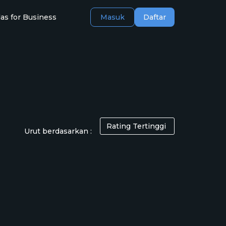
as for Business
Masuk
Daftar
Urut berdasarkan :