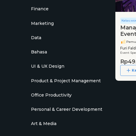
Finance
Kelas.wo
Marketing
Manaj
Event
Data
Pemu
Furi Fald
Bahasa
Event Spe
Rp49
UI & UX Design
K
Product & Project Management
Office Productivity
Personal & Career Development
Art & Media