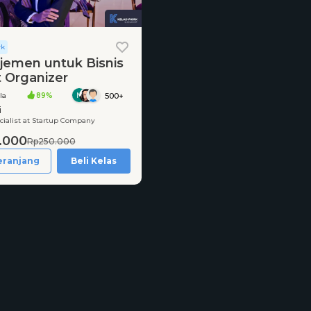
rk
emen untuk Bisnis
 Organizer
la
89%
500+
i
cialist at Startup Company
.000
Rp250.000
eranjang
Beli Kelas