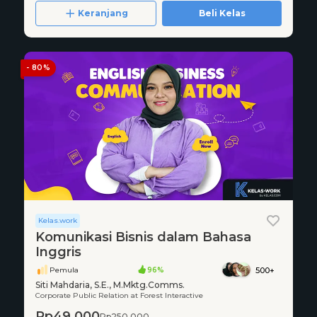
Keranjang
Beli Kelas
- 80%
Kelas.work
Komunikasi Bisnis dalam Bahasa
Inggris
Pemula
96%
500+
Siti Mahdaria, S.E., M.Mktg.Comms.
Corporate Public Relation at Forest Interactive
Rp49.000
Rp250.000