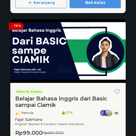
Keranjang
Beli Kelas
- 78%
Kelas by Kreator
Belajar Bahasa Inggris dari Basic
sampai Ciamik
Pemula
97%
18
Fajar Sukmana
English Teacher & Content Creator Education
Rp99.000
Rp450.000