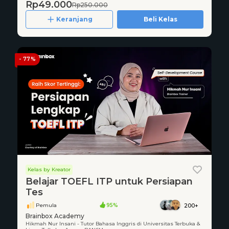
Rp49.000
Rp250.000
Keranjang
Beli Kelas
- 77%
Kelas by Kreator
Belajar TOEFL ITP untuk Persiapan
Tes
Pemula
95%
200+
Brainbox Academy
Hikmah Nur Insani - Tutor Bahasa Inggris di Universitas Terbuka &