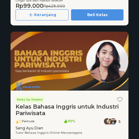
Lingo Talk dan Asesor BANSM
Rp99.000
Rp429.000
Keranjang
Beli Kelas
Kelas by Kreator
Kelas Bahasa Inggris untuk Industri
Pariwisata
Pemula
89%
5
Sang Ayu Dian
Tutor Bahasa Inggris Online Mancanegara