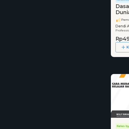
Dasa
Duni
Pemu
Dendi 
Professio
Rp49
K
Kelas by