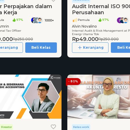
r Perpajakan dalam
Audit Internal ISO 90
a Kerja
Perusahaan
la
97%
Pemula
97%
1000+
Amrin
Alvin Novalino
nal Tax Officer
Internal Audit & Risk Management at 
Energi Utama Tbk
.000
Rp49.000
Rp250.000
Rp250.000
eranjang
Beli Kelas
Keranjang
Beli K
- 80%
 Kreator
Kelas.work