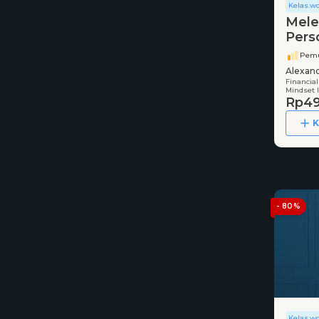
Kelas.w
Mele
Pers
Pemu
Alexan
Financial
Mindset 
Rp49
K
- 80%
Kelas.w