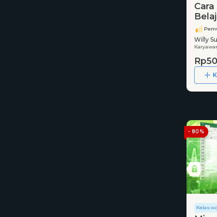
Cara
Bela
Pemu
Willy S
Karyawa
Rp50
K
- 80%
Kelas.w