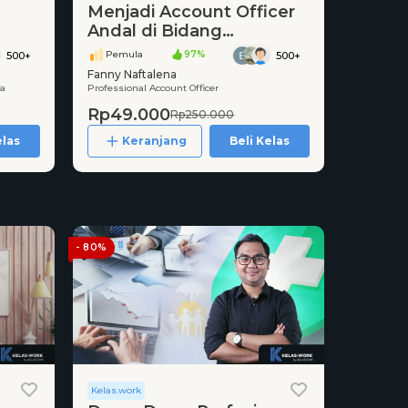
Menjadi Account Officer
Andal di Bidang
Perbankan
Pemula
97%
500+
500+
Fanny Naftalena
la
Professional Account Officer
Rp49.000
Rp250.000
elas
Keranjang
Beli Kelas
- 80%
Kelas.work