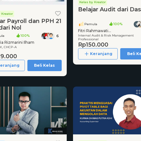
Kelas by Kreator
Belajar Audit dari Da
 Kreator
ar Payroll dan PPH 21
Pemula
100%
dari Nol
Fitri Rahmawati
Internal Audit & Risk Management
la
100%
6
S.SI,CRMP,CIAP,CFIP,CTrA
Professional
fia Rizmarini Ilham
Rp150.000
.M., CHCP-A
Keranjang
Beli K
9.000
eranjang
Beli Kelas