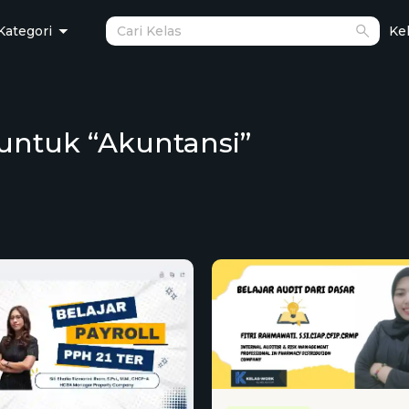
Kategori
Kel
untuk “Akuntansi”