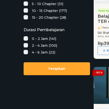
5 - 10 Chapter (31)
10 - 15 Chapter (177)
Kelas by
Belaj
15 - 20 Chapter (28)
TER 
Pemu
Durasi Pembelajaran
Siti Sha
S.Psi., M
0 - 2 Jam (141)
Rp39
2 - 4 Jam (100)
K
4 - 6 Jam (22)
Terapkan
- 80%