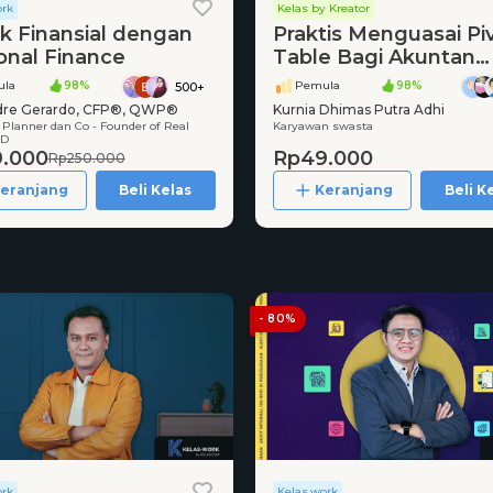
ork
Kelas by Kreator
k Finansial dengan
Praktis Menguasai Pi
onal Finance
Table Bagi Akuntan
dalam Mengolah Dat
la
98%
Pemula
98%
500+
dre Gerardo, CFP®, QWP®
Kurnia Dhimas Putra Adhi
 Planner dan Co - Founder of Real
Karyawan swasta
ID
.000
Rp49.000
Rp250.000
eranjang
Beli Kelas
Keranjang
Beli K
- 80%
ork
Kelas.work