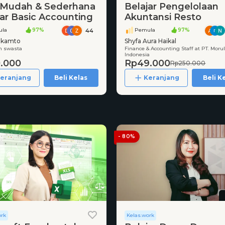
 Mudah & Sederhana
Belajar Pengelolaan
jar Basic Accounting
Akuntansi Resto
la
97%
Pemula
97%
44
ukamto
Shyfa Aura Haikal
n swasta
Finance & Accounting Staff at PT. Moru
Indonesia
.000
Rp49.000
Rp250.000
eranjang
Beli Kelas
Keranjang
Beli K
- 80%
ork
Kelas.work