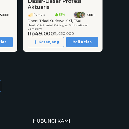
Dasar-Dasar Profesi
Aktuaris
Pemula
95%
5000+
500+
Dheni Triadi Sudewo, S.Si, FSAI
Head of Actuarial Pricing at Multinational
Company
Rp49.000
Rp250.000
elas
Keranjang
Beli Kelas
HUBUNGI KAMI