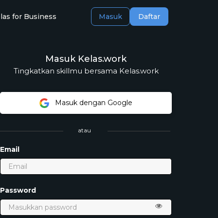
las for Business
Masuk
Daftar
Masuk Kelas.work
Tingkatkan skillmu bersama Kelas.work
Masuk dengan Google
atau
Email
Password