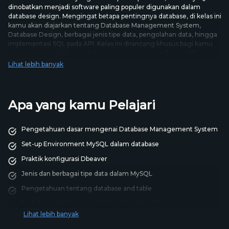
dinobatkan menjadi software paling populer digunakan dalam
database design. Mengingat betapa pentingnya database, di kelas ini
kamu akan diajarkan tentang Database Management System,
Database Design, berbagai jenis tipe data, pengolahan data, hingga
implementasi SQL pada API. Kelas ini dirancang khusus bagi kamu
yang ingin mendalami database menggunakan software SQL.
Lihat lebih banyak
Apa yang kamu Pelajari
Pengetahuan dasar mengenai Database Management System
Set-up Environment MySQL dalam database
Praktik konfigurasi Dbeaver
Jenis dan berbagai tipe data dalam MySQL
Pengetahuan tentang database and table
Praktik melakukan pengolahan data di MySQL
Lihat lebih banyak
Praktik pembuatan Query, Join, Table Relationship, Index
dalam MySQL