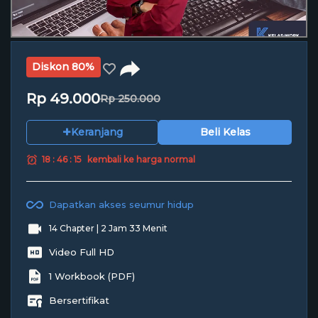
Diskon 80%
Rp 49.000
Rp 250.000
+
Keranjang
Beli Kelas
18 : 46 : 14
kembali ke harga normal
Dapatkan akses seumur hidup
14 Chapter | 2 Jam 33 Menit
Video Full HD
1 Workbook (PDF)
Bersertifikat