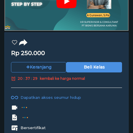
Rp 250.000
+
Keranjang
Beli Kelas
20 : 37 : 28
kembali ke harga normal
Dapatkan akses seumur hidup
10 Chapter | 1 Jam 39 Menit
1 Workbook (PDF)
Bersertifikat