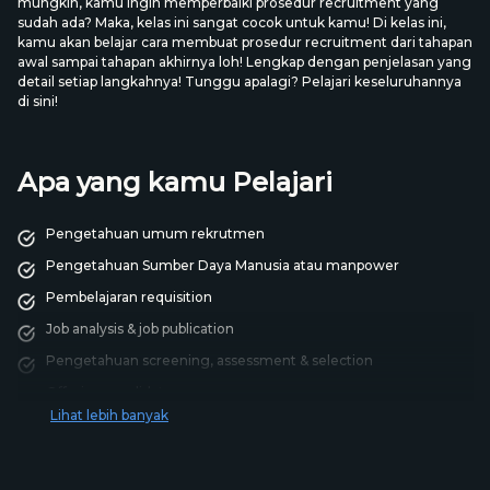
mungkin, kamu ingin memperbaiki prosedur recruitment yang
sudah ada? Maka, kelas ini sangat cocok untuk kamu! Di kelas ini,
kamu akan belajar cara membuat prosedur recruitment dari tahapan
awal sampai tahapan akhirnya loh! Lengkap dengan penjelasan yang
detail setiap langkahnya! Tunggu apalagi? Pelajari keseluruhannya
di sini!
Apa yang kamu Pelajari
Pengetahuan umum rekrutmen
Pengetahuan Sumber Daya Manusia atau manpower
Pembelajaran requisition
Job analysis & job publication
Pengetahuan screening, assessment & selection
Offering candidate
Lihat lebih banyak
Onboarding & flowchart