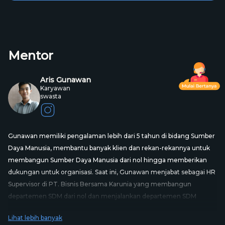
Klaim
kelas, kamu akan
Profesional
mendapatkan sertifikat
Sertifikat
profesional yang diakui
industri.
Kamu akan belajar langsung
Belajar
dengan mentor yang telah
dari
Ahlinya
memiliki pengalaman
profesional di bidangnya.
Mentor
Aris Gunawan