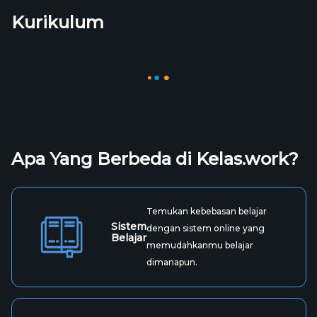
Kurikulum
10 Chapter | 1 Jam 39 Menit
Pre-test
Chapter 1 : Pengertian Recruitment dan
8m
Langkah-langkahnya
Chapter 2 : Manpower
15m
Chapter 3 : Requisition
8m
Chapter 4 : Job Analysis
13m
Lihat Semua Materi