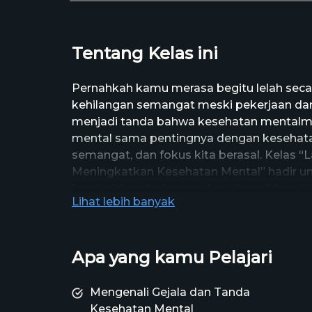
Tentang Kelas ini
Pernahkah kamu merasa begitu lelah secara
kehilangan semangat meski pekerjaan dan a
menjadi tanda bahwa kesehatan mentalmu
mental sama pentingnya dengan kesehatan 
semangat, dan fokus kita berasal. Kelas 
Meningkatkan Kesehatan Mental” hadir
kembali keseimbangan hati dan pikiran. Me
Lihat lebih banyak
kamu akan diajak mengenali gejala dan t
dini, memahami konsep dasar kesejahteraa
langkah-langkah praktis yang bisa langsun
Apa yang kamu Pelajari
Tidak hanya berhenti pada pemahaman, ke
sederhana untuk menjaga kestabilan emos
membangun apresiasi yang tulus terhadap d
Mengenali Gejala dan Tanda
kamu akan belajar menggeser fokus dari
Kesehatan Mental