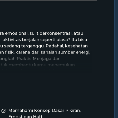
 emosional, sulit berkonsentrasi, atau
ktivitas berjalan seperti biasa? Itu bisa
 sedang terganggu. Padahal, kesehatan
fisik, karena dari sanalah sumber energi,
“Langkah Praktis Menjaga dan
 untuk membantu kamu menemukan
lalui rangkaian pembelajaran yang runtut,
anda gangguan kesehatan mental sejak
n emosional, serta melatih diri dengan
g diterapkan dalam kehidupan sehari-hari.
las ini juga memberikan kamu latihan
i, mengasah kecerdasan hati, dan
iri sendiri maupun orang lain. Dari sana,
Memahami Konsep Dasar Pikiran,
 masalah menuju progres, menemukan cara
Emosi, dan Hati