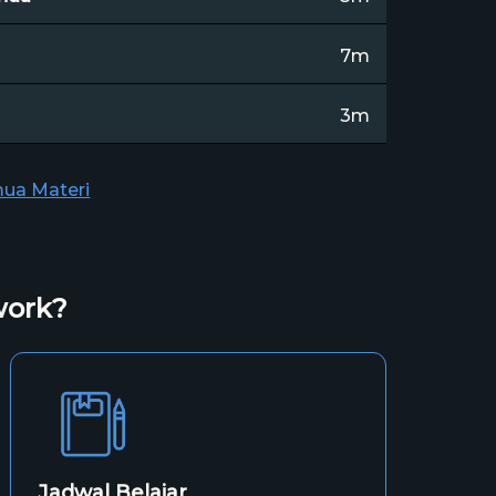
7m
3m
mua Materi
work?
Jadwal Belajar