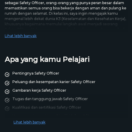
sebagai Safety Officer, orang-orang yang punya peran besar dalam
memastikan semua orang bisa bekerja dengan aman dan pulang ke
rumah dengan selamat. Di kelas ini, saya ingin mengajak kamu
mengenal lebih dekat dunia K3 (Keselamatan dan Kesehatan Kerja),
khususnya bagaimana memulai langkah awal menjadi seorang
Safety Officer. Kelas ini saya susun berdasarkan pengalaman pribadi
selama lebih dari 15 tahun bekerja di lapangan, mengajar, dan
Lihat lebih banyak
mendampingi banyak orang yang ingin meniti karier di bidang ini.
Apa yang kamu Pelajari
Pentingnya Safety Officer
Peluang dan kesempatan karier Safety Officer
Gambaran kerja Safety Officer
Tugas dan tanggung jawab Safety Officer
Kualifikasi dan sertifikasi Safety Officer
Kompetensi yang Harus Dimiliki Safety Officer
Lihat lebih banyak
Peluang Karier K3 di Sektor Industri Indonesia