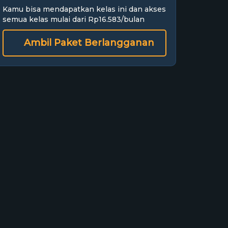
Kamu bisa mendapatkan kelas ini dan akses
semua kelas mulai dari Rp16.583/bulan
Ambil Paket Berlangganan