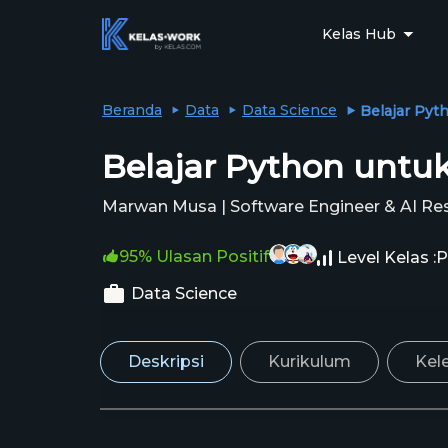
Kelas Hub
Beranda
Data
Data Science
Belajar Pyth
Belajar Python untu
Marwan Musa | Software Engineer & AI R
95% Ulasan Positif
Level Kelas :
P
Data Science
Deskripsi
Kurikulum
Kel