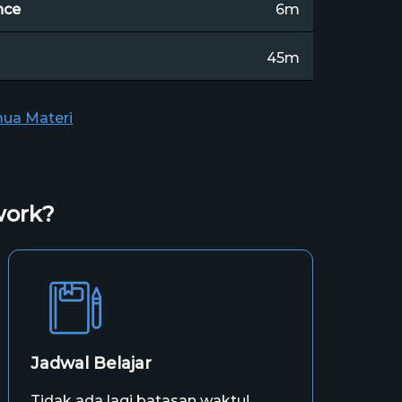
nce
6m
45m
mua Materi
work?
Jadwal Belajar
Tidak ada lagi batasan waktu!