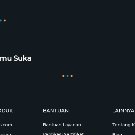
amu Suka
ODUK
BANTUAN
LAINNYA
Bantuan Layanan
s.com
Tentang K
Verifikasi Sertifikat
tcamp
Blog