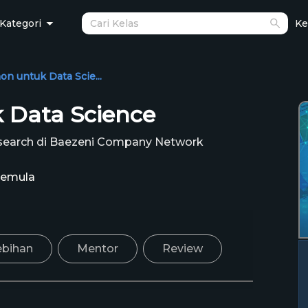
Kategori
Ke
on untuk Data Scie...
k Data Science
esearch di Baezeni Company Network
emula
ebihan
Mentor
Review