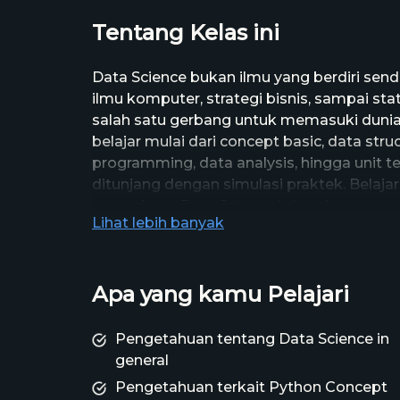
Tentang Kelas ini
Data Science bukan ilmu yang berdiri sendir
ilmu komputer, strategi bisnis, sampai sta
salah satu gerbang untuk memasuki dunia 
belajar mulai dari concept basic, data stru
programming, data analysis, hingga unit t
ditunjang dengan simulasi praktek. Belaj
want about Data Science is here!
Lihat lebih banyak
Apa yang kamu Pelajari
Pengetahuan tentang Data Science in
general
Pengetahuan terkait Python Concept