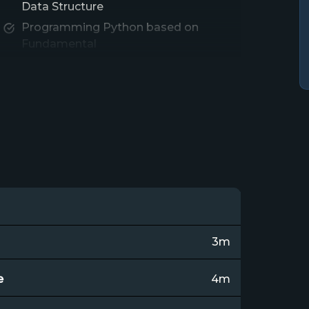
Data Structure
Programming Python based on
Fundamental
Praktik Importing Data Set & EDA
with Visualization
3m
e
4m