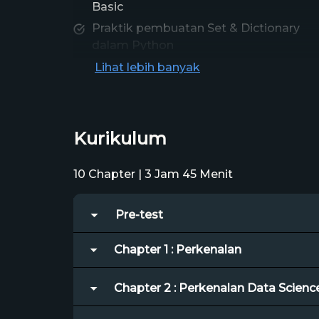
Basic
Praktik pembuatan Set & Dictionary
dalam Python
Pengimplementasian Python untuk
Lihat lebih banyak
Data Analysis
Praktik dalam melakukan Unit Testing
hingga penanganan Bug Error
Kurikulum
10 Chapter | 3 Jam 45 Menit
Pre-test
Chapter 1 : Perkenalan
Chapter 2 : Perkenalan Data Scienc