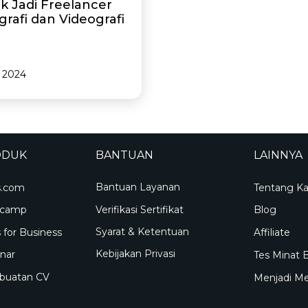
k Jadi Freelancer
grafi dan Videografi
 2024
ODUK
BANTUAN
LAINNYA
Bantuan Layanan
s.com
Tentang K
Verifikasi Sertifikat
tcamp
Blog
Syarat & Ketentuan
 for Business
Affiliate
Kebijakan Privasi
nar
Tes Minat 
uatan CV
Menjadi M