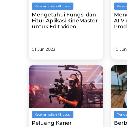
Keterampilan Khusus
Keter
Mengetahui Fungsi dan
Meng
Fitur Aplikasi KineMaster
AI V
untuk Edit Video
Prod
01 Jun 2023
10 Jun
Keterampilan Khusus
Penge
Peluang Karier
Berb