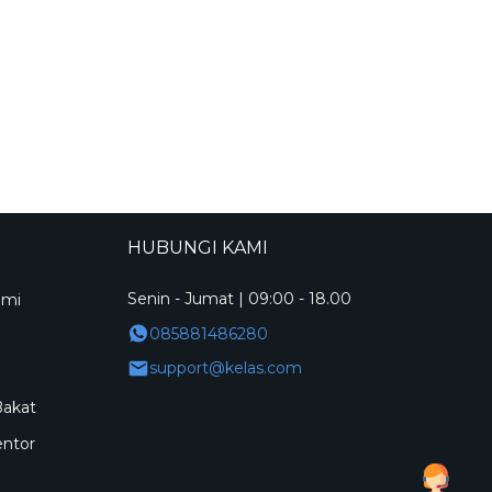
HUBUNGI KAMI
Senin - Jumat | 09:00 - 18.00
ami
085881486280
support@kelas.com
Bakat
entor