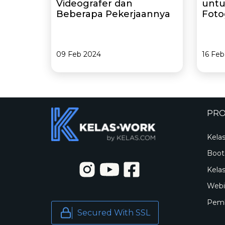
Videografer dan
untu
Beberapa Pekerjaannya
Foto
09 Feb 2024
16 Feb
PR
Kela
Boo
Kelas
Webi
Pemb
Secured With SSL