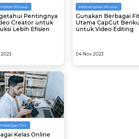
ampilan Khusus
Keterampilan Khusus
etahui Pentingnya
Gunakan Berbagai Fi
ideo Creator untuk
Utama CapCut Berik
uksi Lebih Efisien
untuk Video Editing
 2023
04 Nov 2023
mbangan Diri
agai Kelas Online