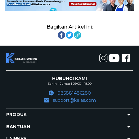
Bagikan Artikel ini:
HUBUNGI KAMI
Senin - Jumat | 09.00 - 18.00
085881486280
support@kelas.com
PRODUK
BANTUAN
LAINNYA