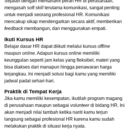
Sejalan dengan memahami peran HR di perusahaan, 
mengasah 
soft skill 
terutama komunikasi,
sangat penting 
untuk menjadi seorang profesional HR. Komunikasi 
mencakup sikap mendengarkan secara aktif, memberikan 
feedback 
membangun, dan menggunakan empati.
Ikuti Kursus HR
Belajar dasar HR dapat diikuti melalui kursus 
offline 
maupun 
online.
 Adapun kursus online memiliki 
keunggulan seperti jam kelas yang fleksibel, materi yang 
bisa diakses dari manapun hingga penawaran harga 
terjangkau. Ini menjadi solusi bagi kamu yang memiliki 
jadwal padat sehari-hari. 
Praktik di Tempat Kerja
Jika kamu memiliki kesempatan, ikutilah program magang 
di perusahaan maupun sebagai 
volunteer
 di bidang HR. Ini 
akan menjadi nilai tambah ketika nanti kamu terjun 
langsung sebagai profesional HR karena kamu sudah 
melakukan praktik di situasi kerja nyata. 