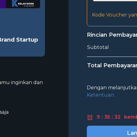
Kode Voucher yang
Rincian Pembaya
Brand Startup
Subtotal
Total Pembayara
kamu inginkan dan
Dengan melanjutka
Ketentuan.
saja
9 : 35 : 32
kemb
Lan