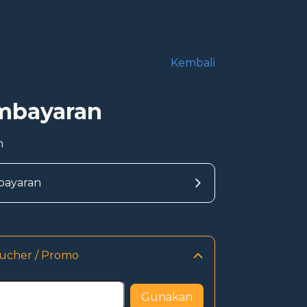
Kembali
embayaran
n
bayaran
ucher / Promo
Gunakan